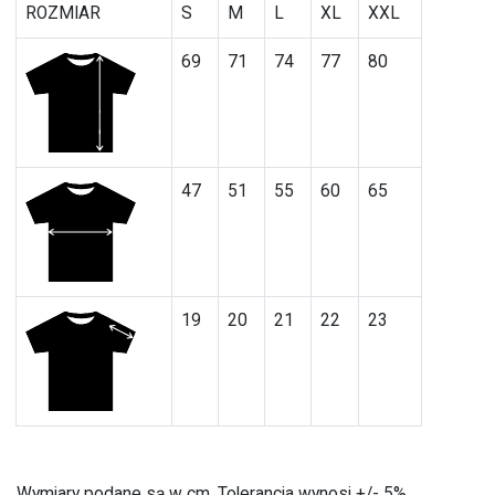
ROZMIAR
S
M
L
XL
XXL
69
71
74
77
80
47
51
55
60
65
19
20
21
22
23
Wymiary podane są w cm. Tolerancja wynosi +/- 5%.