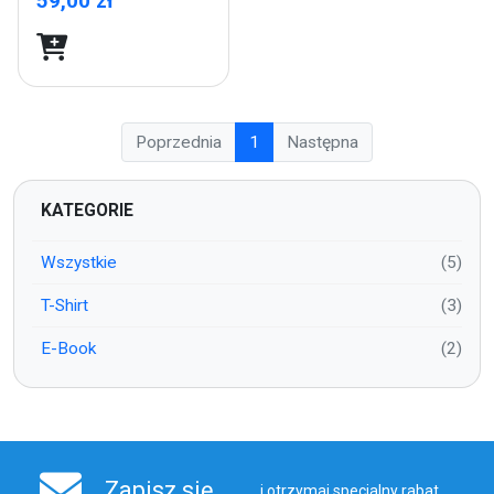
59,00 zł
Poprzednia
1
Następna
KATEGORIE
Wszystkie
(5)
T-Shirt
(3)
E-Book
(2)
Zapisz się
i otrzymaj specjalny rabat